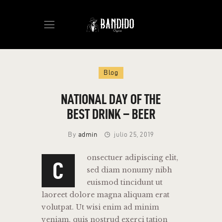
HOME
Blog
CIGARS
ABOUT US
NATIONAL DAY OF THE
NEWS
BEST DRINK – BEER
SHOP
CONTACT
By
admin
julio 25, 2019
onsectuer adipiscing elit,
C
sed diam nonumy nibh
euismod tincidunt ut
laoreet dolore magna aliquam erat
volutpat. Ut wisi enim ad minim
veniam, quis nostrud exerci tation